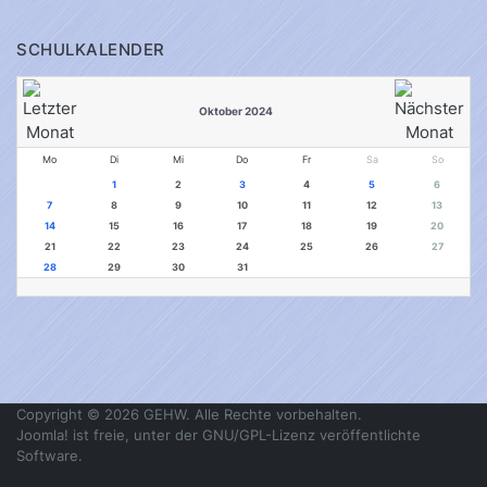
SCHULKALENDER
Oktober 2024
Mo
Di
Mi
Do
Fr
Sa
So
1
2
3
4
5
6
7
8
9
10
11
12
13
14
15
16
17
18
19
20
21
22
23
24
25
26
27
28
29
30
31
Copyright © 2026 GEHW. Alle Rechte vorbehalten.
Joomla!
ist freie, unter der
GNU/GPL-Lizenz
veröffentlichte
Software.