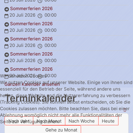
Sommerferien 2026
20 Juli 2026
00:00
Sommerferien 2026
20 Juli 2026
00:00
Sommerferien 2026
20 Juli 2026
00:00
Sommerferien 2026
20 Juli 2026
00:00
Sommerferien 2026
20 Juli 2026
00:00
Wir benutzen Cookies
Wir nutzen Cookies auf unserer Website. Einige von ihnen sind
Ganzen Kalender ansehen
essenziell für den Betrieb der Seite, während andere uns
Terminkalender
helfen, diese Website und die Nutzererfahrung zu verbessern
(Tracking Cookies). Sie können selbst entscheiden, ob Sie die
Cookies zulassen möchten. Bitte beachten Sie, dass bei einer
Ablehnung womöglich nicht mehr alle Funktionalitäten der
Nach Jahr
Nach Monat
Nach Woche
Heute
Seite zur Verfügung stehen.
Gehe zu Monat