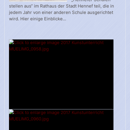
stellen aus“ im Rathaus der Stadt Hennef teil, die in
jedem Jahr von einer anderen Schule ausgerichtet
wird. Hier einige Einblicke…