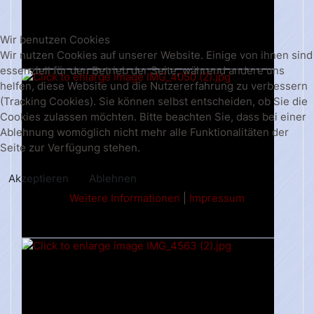
Wir benutzen Cookies
Wir nutzen Cookies auf unserer Website. Einige von ihnen sind
essenziell für den Betrieb der Seite, während andere uns
helfen, diese Website und die Nutzererfahrung zu verbessern
(Tracking Cookies). Sie können selbst entscheiden, ob Sie die
Cookies zulassen möchten. Bitte beachten Sie, dass bei einer
Ablehnung womöglich nicht mehr alle Funktionalitäten der
Seite zur Verfügung stehen.
Akzeptieren
Ablehnen
Weitere Informationen
|
Impressum