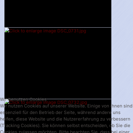
Wir benutzen Cookies
Wir nutzen Cookies auf unserer Website. Einige von ihnen sind
essenziell für den Betrieb der Seite, während andere uns
helfen, diese Website und die Nutzererfahrung zu verbessern
(Tracking Cookies). Sie können selbst entscheiden, ob Sie die
Cookies zulassen möchten. Bitte beachten Sie, dass bei einer