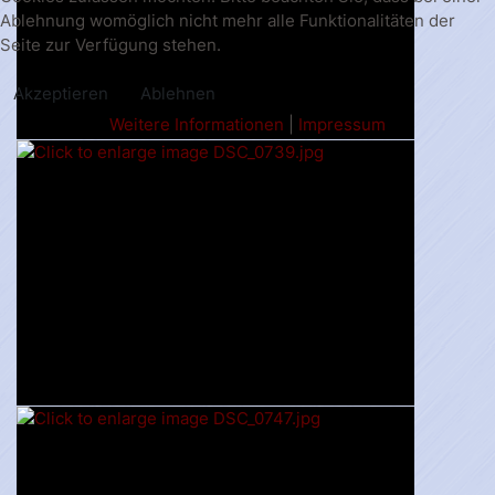
Ablehnung womöglich nicht mehr alle Funktionalitäten der
Seite zur Verfügung stehen.
Akzeptieren
Ablehnen
Weitere Informationen
|
Impressum