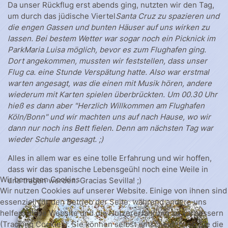
Da unser Rückflug erst abends ging, nutzten wir den Tag,
um durch das jüdische Viertel
Santa Cruz zu spazieren und
die engen Gassen und bunten Häuser auf uns wirken zu
lassen. Bei bestem Wetter war sogar noch ein Picknick im
Park
Maria Luisa möglich, bevor es zum Flughafen ging.
Dort angekommen, mussten wir feststellen, dass unser
Flug ca. eine Stunde Verspätung hatte. Also war erstmal
warten angesagt, was die einen mit Musik hören, andere
wiederum mit Karten spielen überbrückten. Um 00.30 Uhr
hieß es dann aber "Herzlich Willkommen am Flughafen
Köln/Bonn" und wir machten uns auf nach Hause, wo wir
dann nur noch ins Bett fielen. Denn am nächsten Tag war
wieder Schule angesagt. ;)
Alles in allem war es eine tolle Erfahrung und wir hoffen,
dass wir das spanische Lebensgeühl noch eine Weile in
Wir benutzen Cookies
uns tragen werden. Gracias Sevilla! ;)
Wir nutzen Cookies auf unserer Website. Einige von ihnen sind
essenziell für den Betrieb der Seite, während andere uns
helfen, diese Website und die Nutzererfahrung zu verbessern
(Tracking Cookies). Sie können selbst entscheiden, ob Sie die