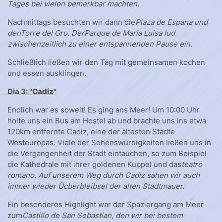
Tages bei vielen bemerkbar machten.
Nachmittags besuchten wir dann die
Plaza de Espana und
den
Torre del Oro. Der
Parque de Maria Luisa lud
zwischenzeitlich zu einer entspannenden Pause ein.
Schließlich ließen wir den Tag mit gemeinsamen kochen
und essen ausklingen.
Dia 3: "
Cadiz"
Endlich war es soweit! Es ging ans Meer! Um 10:00 Uhr
holte uns ein Bus am Hostel ab und brachte uns ins etwa
120km entfernte Cadiz, eine der ältesten Städte
Westeuropas. Viele der Sehenswürdigkeiten ließen uns in
die Vergangenheit der Stadt eintauchen, so zum Beispiel
die Kathedrale mit ihrer goldenen Kuppel und das
teatro
romano. Auf unserem Weg durch Cadiz sahen wir auch
immer wieder Ücberbleibsel der alten Stadtmauer.
Ein besonderes Highlight war der Spaziergang am Meer
zum
Castillo de San Sebastian, den wir bei bestem