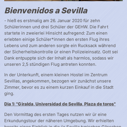
Bienvenidos a Sevilla
- hieß es erstmalig am 26. Januar 2020 für zehn
Schülerinnen und drei Schüler der GEHW. Die Fahrt
startete in zweierlei Hinsicht aufregend: Zum einen
erlebten einige Schüler*innen den ersten Flug ihres
Lebens und zum anderen sorgte ein Rucksack während
der Sicherheitskontrolle ür einen Polizeieinsatz. Gott sei
Dank entpuppte sich der Inhalt als harmlos, sodass wir
unseren 2,5 stündigen Flug antreten konnten.
In der Unterkunft, einem kleinen Hostel im Zentrum
Sevillas, angekommen, bezogen wir zunächst unsere
Zimmer, bevor es zu einem kurzen Einkauf in die Stadt
ging.
Dia 1: "
Giralda, Universidad de Sevilla, Plaza de toros"
Den Vormittag des ersten Tages nutzen wir ür eine
Erkundungstour der näheren Umgebung. Wir erhielten
bereits einen Einblick in die ür Sevilla typischen Gässchen