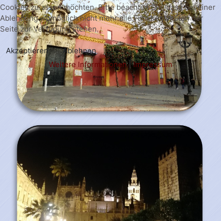
Cookies zulassen möchten. Bitte beachten Sie, dass bei einer
Ablehnung womöglich nicht mehr alle Funktionalitäten der
Seite zur Verfügung stehen.
Akzeptieren
Ablehnen
Weitere Informationen
|
Impressum