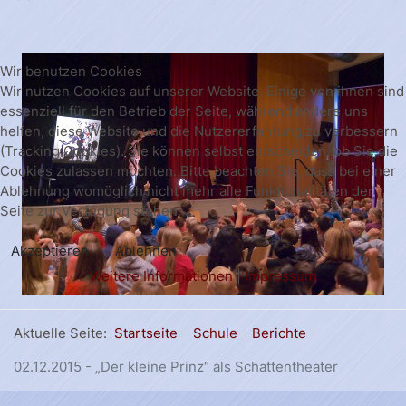
Wir benutzen Cookies
Wir nutzen Cookies auf unserer Website. Einige von ihnen sind
essenziell für den Betrieb der Seite, während andere uns
helfen, diese Website und die Nutzererfahrung zu verbessern
(Tracking Cookies). Sie können selbst entscheiden, ob Sie die
Cookies zulassen möchten. Bitte beachten Sie, dass bei einer
Ablehnung womöglich nicht mehr alle Funktionalitäten der
Seite zur Verfügung stehen.
Akzeptieren
Ablehnen
Weitere Informationen
|
Impressum
Aktuelle Seite:
Startseite
Schule
Berichte
02.12.2015 - „Der kleine Prinz“ als Schattentheater