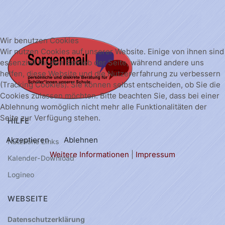
Wir benutzen Cookies
Wir nutzen Cookies auf unserer Website. Einige von ihnen sind
essenziell für den Betrieb der Seite, während andere uns
helfen, diese Website und die Nutzererfahrung zu verbessern
(Tracking Cookies). Sie können selbst entscheiden, ob Sie die
Cookies zulassen möchten. Bitte beachten Sie, dass bei einer
Ablehnung womöglich nicht mehr alle Funktionalitäten der
Seite zur Verfügung stehen.
HILFE
Akzeptieren
Ablehnen
Nützliche Links
Weitere Informationen
|
Impressum
Kalender-Download
Logineo
WEBSEITE
Datenschutzerklärung