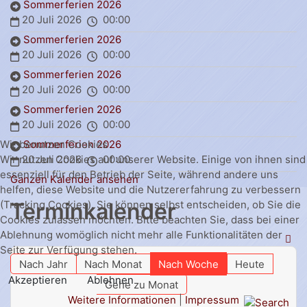
Sommerferien 2026
20 Juli 2026
00:00
Sommerferien 2026
20 Juli 2026
00:00
Sommerferien 2026
20 Juli 2026
00:00
Sommerferien 2026
20 Juli 2026
00:00
Sommerferien 2026
Wir benutzen Cookies
20 Juli 2026
00:00
Wir nutzen Cookies auf unserer Website. Einige von ihnen sind
essenziell für den Betrieb der Seite, während andere uns
Ganzen Kalender ansehen
helfen, diese Website und die Nutzererfahrung zu verbessern
Terminkalender
(Tracking Cookies). Sie können selbst entscheiden, ob Sie die
Cookies zulassen möchten. Bitte beachten Sie, dass bei einer
Ablehnung womöglich nicht mehr alle Funktionalitäten der
Seite zur Verfügung stehen.
Nach Jahr
Nach Monat
Nach Woche
Heute
Akzeptieren
Ablehnen
Gehe zu Monat
Weitere Informationen
|
Impressum