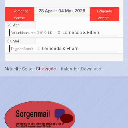
28 April - 04 Mai, 2025
Vorherige
Folgende
Woche
Woche
29. April
:: Lernende & Eltern
Abiturklausuren D (GK+LK)
01. Mai
:: Lernende & Eltern
Tag der Arbeit
Aktuelle Seite:
Startseite
Kalender-Download