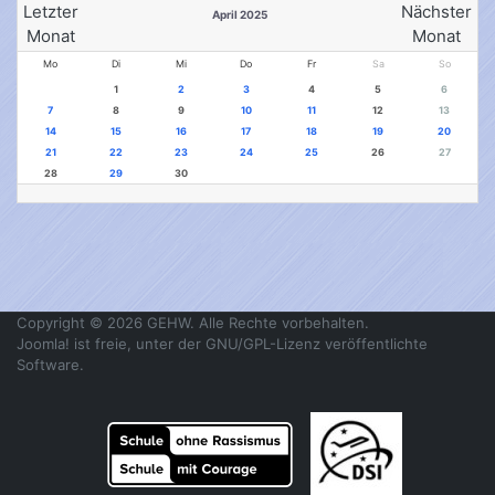
April 2025
Mo
Di
Mi
Do
Fr
Sa
So
1
2
3
4
5
6
7
8
9
10
11
12
13
14
15
16
17
18
19
20
21
22
23
24
25
26
27
28
29
30
Copyright © 2026 GEHW. Alle Rechte vorbehalten.
Joomla!
ist freie, unter der
GNU/GPL-Lizenz
veröffentlichte
Software.