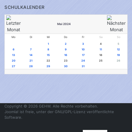
SCHULKALENDER
Mai 2024
Mo
Di
Mi
Do
Fr
Sa
So
1
2
3
4
5
6
7
8
9
10
11
12
13
14
15
16
17
18
19
20
21
22
23
24
25
26
27
28
29
30
31
Copyright © 2026 GEHW. Alle Rechte vorbehalten.
Joomla!
ist freie, unter der
GNU/GPL-Lizenz
veröffentlichte
Software.