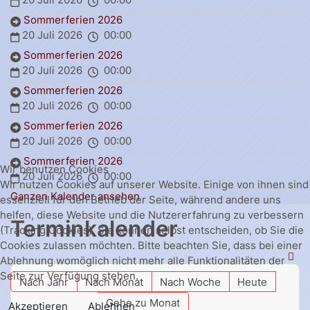
Sommerferien 2026
20 Juli 2026
00:00
Sommerferien 2026
20 Juli 2026
00:00
Sommerferien 2026
20 Juli 2026
00:00
Sommerferien 2026
20 Juli 2026
00:00
Sommerferien 2026
Wir benutzen Cookies
20 Juli 2026
00:00
Wir nutzen Cookies auf unserer Website. Einige von ihnen sind
Ganzen Kalender ansehen
essenziell für den Betrieb der Seite, während andere uns
helfen, diese Website und die Nutzererfahrung zu verbessern
Terminkalender
(Tracking Cookies). Sie können selbst entscheiden, ob Sie die
Cookies zulassen möchten. Bitte beachten Sie, dass bei einer
Ablehnung womöglich nicht mehr alle Funktionalitäten der
Seite zur Verfügung stehen.
Nach Jahr
Nach Monat
Nach Woche
Heute
Gehe zu Monat
Akzeptieren
Ablehnen